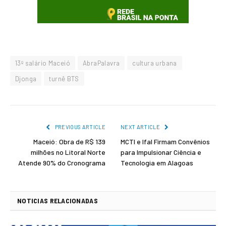
13º salário Maceió
AbraPalavra
cultura urbana
Djonga
turnê BTS
PREVIOUS ARTICLE
NEXT ARTICLE
Maceió: Obra de R$ 139
MCTI e Ifal Firmam Convênios
milhões no Litoral Norte
para Impulsionar Ciência e
Atende 90% do Cronograma
Tecnologia em Alagoas
NOTICIAS RELACIONADAS