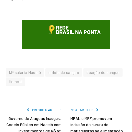
13º salário Maceió
coleta de sangue
doação de sangue
Hemoal
PREVIOUS ARTICLE
NEXT ARTICLE
Governo de Alagoas Inaugura
MPAL e MPF promovem
Cadeia Pública em Maceió com
inclusão do sururu de
Investimentos de R$ 45
marisqueiras na alimentação