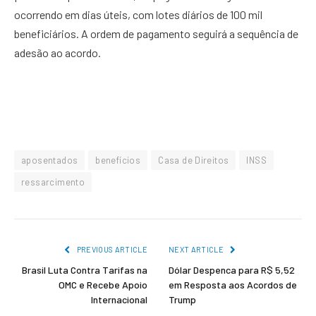
ocorrendo em dias úteis, com lotes diários de 100 mil
beneficiários. A ordem de pagamento seguirá a sequência de
adesão ao acordo.
aposentados
benefícios
Casa de Direitos
INSS
ressarcimento
PREVIOUS ARTICLE
NEXT ARTICLE
Brasil Luta Contra Tarifas na
Dólar Despenca para R$ 5,52
OMC e Recebe Apoio
em Resposta aos Acordos de
Internacional
Trump