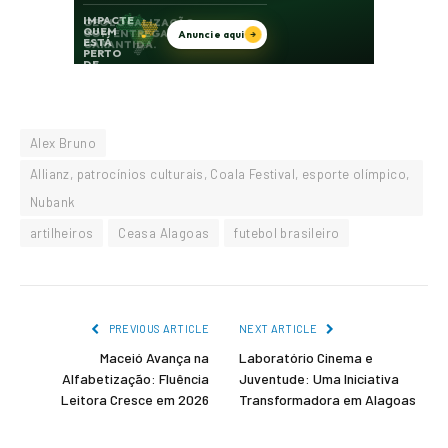
Alex Bruno
Allianz, patrocínios culturais, Coala Festival, esporte olímpico,
Nubank
artilheiros
Ceasa Alagoas
futebol brasileiro
PREVIOUS ARTICLE
NEXT ARTICLE
Maceió Avança na
Laboratório Cinema e
Alfabetização: Fluência
Juventude: Uma Iniciativa
Leitora Cresce em 2026
Transformadora em Alagoas