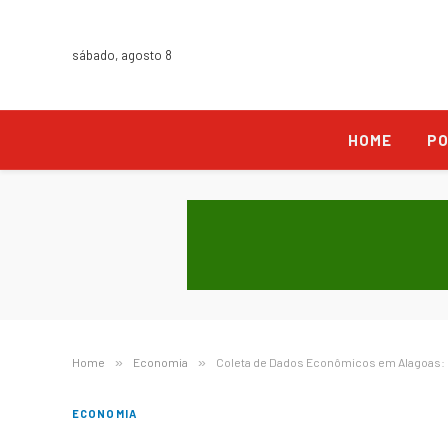
sábado, agosto 8
HOME
PO
Home
»
Economia
»
Coleta de Dados Econômicos em Alagoas: M
ECONOMIA