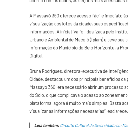
acordo com os dados, as seções mais acessadas f
A Massayó 360 oferece acesso fácil e imediato às
visualização dos lotes da cidade, suas especific
informações. A iniciativa foi idealizada pelo Ins
Urbano e Ambiental de Maceió (Iplam) e teve sua 
Informação do Município de Belo Horizonte, a Pr
Digital.
Bruna Rodrigues, diretora-executiva de Inteligê
Cidade, destacou um dos principais benefícios da 
Massayó 360, era necessário abrir um processo a
do Solo, o que complicava o acesso ao zoneament
plataforma, agora é muito mais simples. Basta aces
visualizar as informações necessárias”, esclarece.
Leia também:
Circuito Cultural da Diversidade em Mac