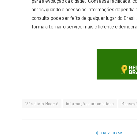
para a evolução da cidade. “Com essa facilidade,
antes, quando o acesso às informações dependia 
consulta pode ser feita de qualquer lugar do Brasi
forma a tornar o serviço mais eficiente e democrát
13º salário Maceió
informações urbanísticas
Massay
PREVIOUS ARTICLE