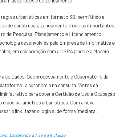
oram as de lotes e de zoneamento.
 regras urbanísticas em formato 3D, permitindo a
ações de construção, zoneamento e outras importantes
tituto de Pesquisa, Planejamento e Licenciamento
tecnologia desenvolvida pela Empresa de Informática e
odabel, em colaboração com a OSPA place e a Maceió
ncia de Dados, Geoprocessamento e Observatório da
plataforma: a autonomia na consulta. “Antes da
dministrativo para obter a Certidão de Uso e Ocupação
o e aos parâmetros urbanísticos. Com a nova
sar o link, fazer o login e, de forma imediata,
eió: Celebrando a Arte e a Inclusão