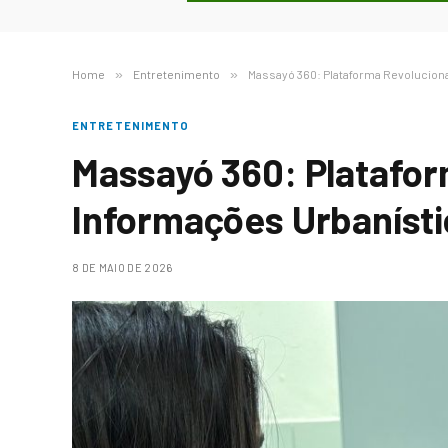
Home
»
Entretenimento
»
Massayó 360: Plataforma Revolucion
ENTRETENIMENTO
Massayó 360: Platafor
Informações Urbaníst
8 DE MAIO DE 2026