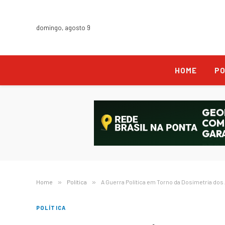
domingo, agosto 9
HOME
PO
Home
»
Política
»
A Guerra Política em Torno da Dosimetria d
POLÍTICA