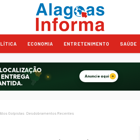
LÍTICA
ECONOMIA
ENTRETENIMENTO
SAÚDE
os Atos Golpistas: Desdobramentos Recentes