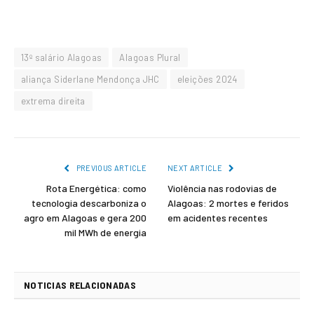
13º salário Alagoas
Alagoas Plural
aliança Siderlane Mendonça JHC
eleições 2024
extrema direita
PREVIOUS ARTICLE
NEXT ARTICLE
Rota Energética: como
Violência nas rodovias de
tecnologia descarboniza o
Alagoas: 2 mortes e feridos
agro em Alagoas e gera 200
em acidentes recentes
mil MWh de energia
NOTICIAS RELACIONADAS