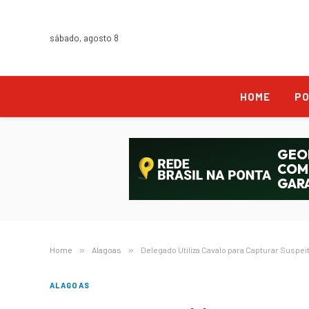
sábado, agosto 8
HOME
PO
Home
»
Alagoas
»
Delegado Utiliza Cavalo para Capturar Suspe
ALAGOAS