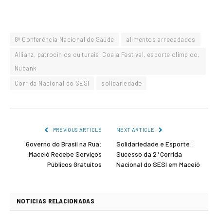
8ª Conferência Nacional de Saúde
alimentos arrecadados
Allianz, patrocínios culturais, Coala Festival, esporte olímpico,
Nubank
Corrida Nacional do SESI
solidariedade
PREVIOUS ARTICLE
NEXT ARTICLE
Governo do Brasil na Rua:
Solidariedade e Esporte:
Maceió Recebe Serviços
Sucesso da 2ª Corrida
Públicos Gratuitos
Nacional do SESI em Maceió
NOTICIAS RELACIONADAS