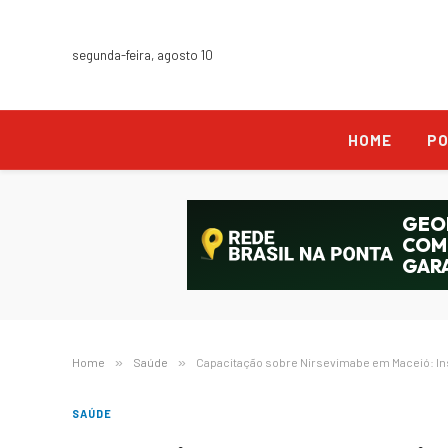
segunda-feira, agosto 10
HOME
PO
Home
»
Saúde
»
Capacitação sobre Nirsevimabe em Maceió: In
SAÚDE