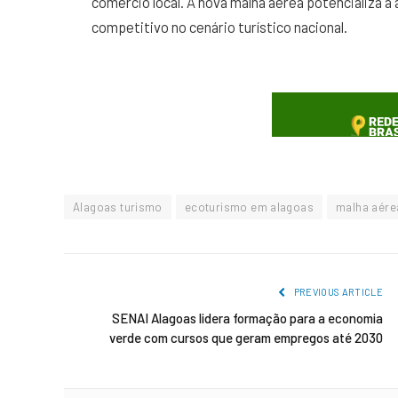
comércio local. A nova malha aérea potencializa a
competitivo no cenário turístico nacional.
Alagoas turismo
ecoturismo em alagoas
malha aérea
PREVIOUS ARTICLE
SENAI Alagoas lidera formação para a economia
verde com cursos que geram empregos até 2030