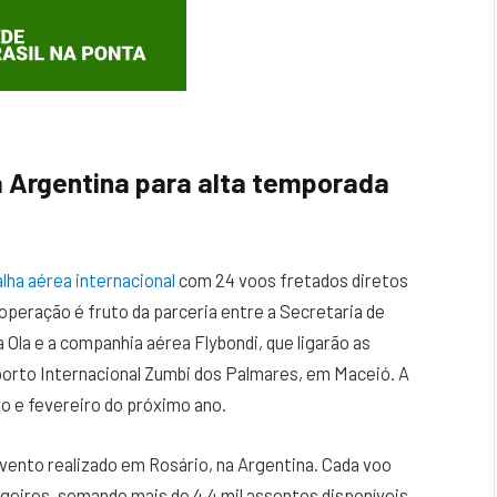
a Argentina para alta temporada
lha aérea internacional
com 24 voos fretados diretos
operação é fruto da parceria entre a Secretaria de
 Ola e a companhia aérea Flybondi, que ligarão as
porto Internacional Zumbi dos Palmares, em Maceió. A
o e fevereiro do próximo ano.
m evento realizado em Rosário, na Argentina. Cada voo
eiros, somando mais de 4,4 mil assentos disponíveis