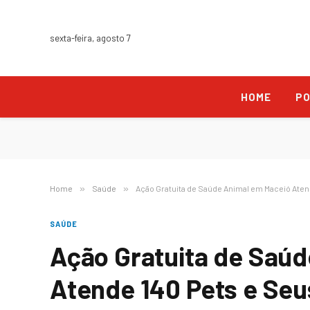
sexta-feira, agosto 7
HOME
PO
Home
»
Saúde
»
Ação Gratuita de Saúde Animal em Maceió Aten
SAÚDE
Ação Gratuita de Saú
Atende 140 Pets e Seu